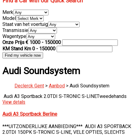
Find a Car with our Quick Search
Merk
Model
Staat van het voertuig
Transmissie
Wagentype
Onze Prijs €
1000
-
150000
KM Stand Km
0
-
150000
Audi Soundsystem
Declerck Gent
>
Aanbod
>
Audi Soundsystem
Audi A3 Sportback 2.0TDI S-TRONIC S-LINE
Tweedehands
View details
Audi A3 Sportback Berline
***UITZONDERLIJKE AANBIEDING*** AUDI A3 SPORTBACK
2.0TDI 150PK S-TRONIC S-LINE, VELE OPTIES, SLECHTS