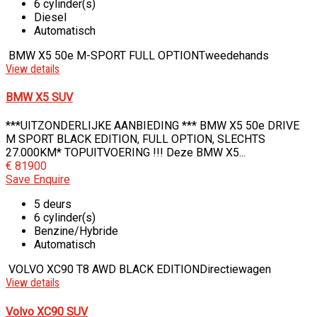
6 cylinder(s)
Diesel
Automatisch
BMW X5 50e M-SPORT FULL OPTION
Tweedehands
View details
BMW X5 SUV
***UITZONDERLIJKE AANBIEDING *** BMW X5 50e DRIVE
M SPORT BLACK EDITION, FULL OPTION, SLECHTS
27.000KM* TOPUITVOERING !!! Deze BMW X5...
€ 81900
Save
Enquire
5 deurs
6 cylinder(s)
Benzine/Hybride
Automatisch
VOLVO XC90 T8 AWD BLACK EDITION
Directiewagen
View details
Volvo XC90 SUV