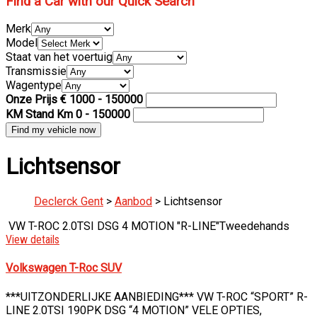
Find a Car with our Quick Search
Merk
Model
Staat van het voertuig
Transmissie
Wagentype
Onze Prijs €
1000
-
150000
KM Stand Km
0
-
150000
Lichtsensor
Declerck Gent
>
Aanbod
>
Lichtsensor
VW T-ROC 2.0TSI DSG 4 MOTION "R-LINE"
Tweedehands
View details
Volkswagen T-Roc SUV
***UITZONDERLIJKE AANBIEDING*** VW T-ROC “SPORT” R-
LINE 2.0TSI 190PK DSG “4 MOTION” VELE OPTIES,