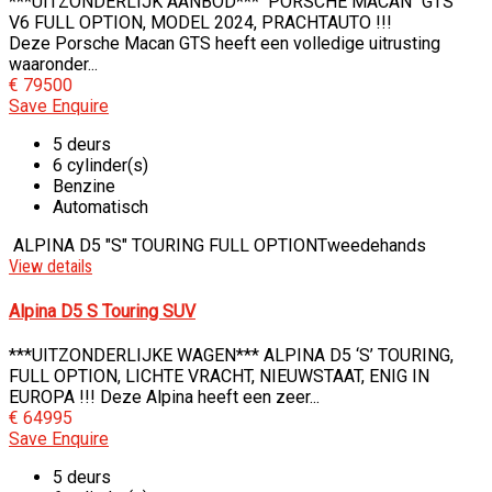
***UITZONDERLIJK AANBOD*** PORSCHE MACAN “GTS”
V6 FULL OPTION, MODEL 2024, PRACHTAUTO !!!
Deze Porsche Macan GTS heeft een volledige uitrusting
waaronder...
€ 79500
Save
Enquire
5 deurs
6 cylinder(s)
Benzine
Automatisch
ALPINA D5 "S" TOURING FULL OPTION
Tweedehands
View details
Alpina D5 S Touring SUV
***UITZONDERLIJKE WAGEN*** ALPINA D5 ‘S’ TOURING,
FULL OPTION, LICHTE VRACHT, NIEUWSTAAT, ENIG IN
EUROPA !!! Deze Alpina heeft een zeer...
€ 64995
Save
Enquire
5 deurs