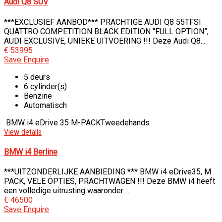
Audi Q8 SUV
***EXCLUSIEF AANBOD*** PRACHTIGE AUDI Q8 55TFSI
QUATTRO COMPETITION BLACK EDITION “FULL OPTION”,
AUDI EXCLUSIVE, UNIEKE UITVOERING !!! Deze Audi Q8...
€ 53995
Save
Enquire
5 deurs
6 cylinder(s)
Benzine
Automatisch
BMW i4 eDrive 35 M-PACK
Tweedehands
View details
BMW i4 Berline
***UITZONDERLIJKE AANBIEDING *** BMW i4 eDrive35, M
PACK, VELE OPTIES, PRACHTWAGEN !!! Deze BMW i4 heeft
een volledige uitrusting waaronder:...
€ 46500
Save
Enquire