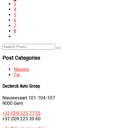
3
4
5
6
7
8
Post Categories
Nieuws
Tip
Declerck Auto Groep
Nieuwevaart 101-104-107
9000 Gent
+32 (0)9 225 77 55
+32 (0)9 225 30 60