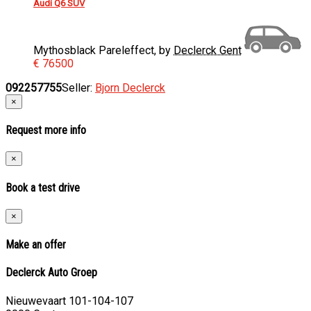
Audi Q6 SUV
Mythosblack Pareleffect, by
Declerck Gent
€ 76500
092257755
Seller:
Bjorn Declerck
×
Request more info
×
Book a test drive
×
Make an offer
Declerck Auto Groep
Nieuwevaart 101-104-107