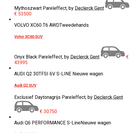
Mythoszwart Pareleffect, by
Declerck Gent
€ 53500
VOLVO XC60 T6 AWD
Tweedehands
Volvo XC60 SUV
Onyx Black Pareleffect, by
Declerck Gent
€
43995
AUDI Q2 30TFSI 6V S-LINE
Nieuwe wagen
Audi Q2 SUV
Exclusief Daytonagrijs Pareleffect, by
Declerck Gent
€ 30750
Audi Q6 PERFORMANCE S-Line
Nieuwe wagen