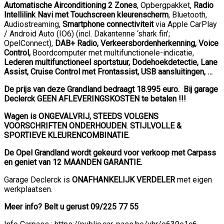
Automatische Airconditioning 2 Zones
,
Opbergpakket,
Radio
Intellilink
Navi met Touchscreen kleurenscherm
, Bluetooth,
Audiostreaming,
Smartphone connectiviteit
via Apple CarPlay
/ Android Auto
(IO6)
(incl. Dakantenne ‘shark fin’;
OpelConnect),
DAB+ Radio,
Verkeersbordenherkenning, Voice
Control,
Boordcomputer met multifunctionele-indicatie,
Lederen multifunctioneel sportstuur, Dodehoekdetectie, Lane
Assist, Cruise Control met Frontassist, USB aansluitingen, …
De prijs van deze Grandland bedraagt 18.995 euro
. Bij garage
Declerck GEEN AFLEVERINGSKOSTEN te betalen !!!
Wagen is ONGEVALVRIJ, STEEDS VOLGENS
VOORSCHRIFTEN ONDERHOUDEN
.
STIJLVOLLE &
SPORTIEVE KLEURENCOMBINATIE.
De Opel Grandland wordt gekeurd voor verkoop met Carpass
en geniet van 12 MAANDEN GARANTIE.
Garage Declerck is
ONAFHANKELIJK VERDELER
met eigen
werkplaatsen.
Meer info? Belt u gerust 09/225 77 55