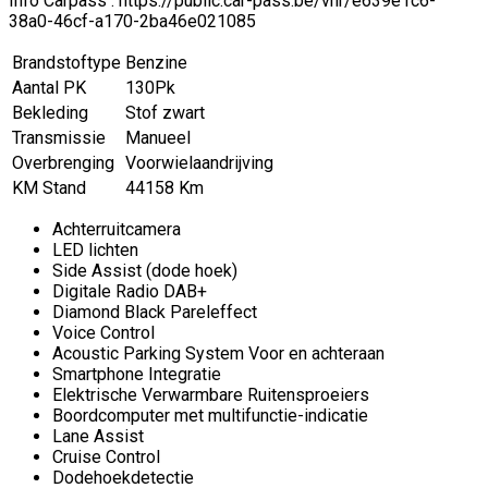
Info Carpass : https://public.car-pass.be/vhr/e639e1c6-
38a0-46cf-a170-2ba46e021085
Brandstoftype
Benzine
Aantal PK
130Pk
Bekleding
Stof zwart
Transmissie
Manueel
Overbrenging
Voorwielaandrijving
KM Stand
44158 Km
Achterruitcamera
LED lichten
Side Assist (dode hoek)
Digitale Radio DAB+
Diamond Black Pareleffect
Voice Control
Acoustic Parking System Voor en achteraan
Smartphone Integratie
Elektrische Verwarmbare Ruitensproeiers
Boordcomputer met multifunctie-indicatie
Lane Assist
Cruise Control
Dodehoekdetectie