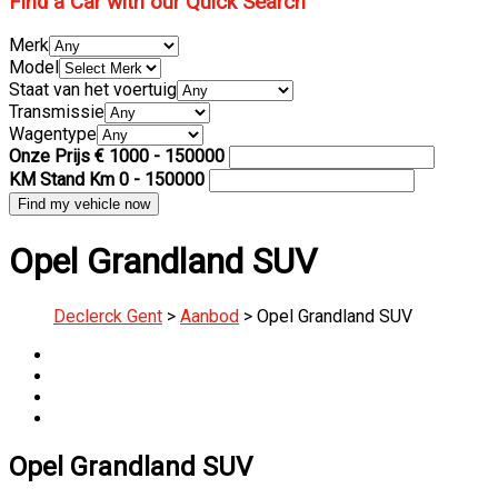
Find a Car with our Quick Search
Merk
Model
Staat van het voertuig
Transmissie
Wagentype
Onze Prijs €
1000
-
150000
KM Stand Km
0
-
150000
Opel Grandland SUV
Declerck Gent
>
Aanbod
>
Opel Grandland SUV
Opel Grandland SUV