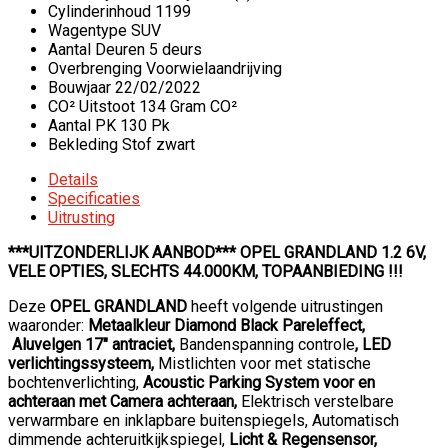
Cylinderinhoud
1199
Wagentype
SUV
Aantal Deuren
5 deurs
Overbrenging
Voorwielaandrijving
Bouwjaar
22/02/2022
CO² Uitstoot
134 Gram CO²
Aantal PK
130 Pk
Bekleding
Stof zwart
Details
Specificaties
Uitrusting
***UITZONDERLIJK AANBOD*** OPEL GRANDLAND 1.2 6V
,
VELE OPTIES, SLECHTS 44.000KM, TOPAANBIEDING
!!!
Deze
OPEL GRANDLAND
heeft volgende uitrustingen
waaronder:
Metaalkleur Diamond Black Pareleffect,
Aluvelgen 17″ antraciet,
Bandenspanning controle
, LED
verlichtingssysteem,
Mistlichten voor met statische
bochtenverlichting,
Acoustic Parking System
voor en
achteraan met
Camera achteraan,
Elektrisch verstelbare
verwarmbare en inklapbare buitenspiegels, Automatisch
dimmende achteruitkijkspiegel,
Licht & Regensensor,