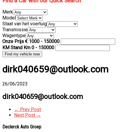
Find a Car with our Quick Search
Merk
Model
Staat van het voertuig
Transmissie
Wagentype
Onze Prijs €
1000
-
150000
KM Stand Km
0
-
150000
dirk040659@outlook.com
26/06/2023
dirk040659@outlook.com
← Prev Post
Next Post →
Declerck Auto Groep