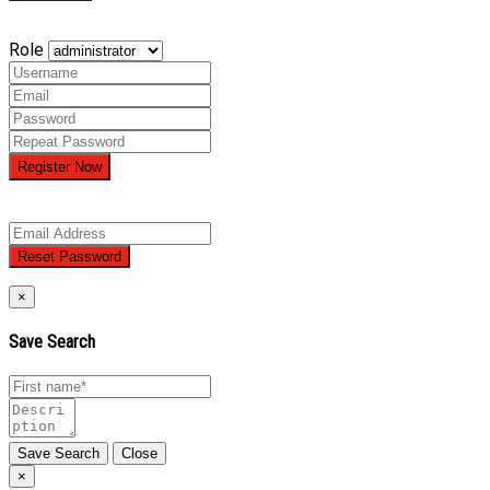
Role
Register Now
×
Save Search
Close
×